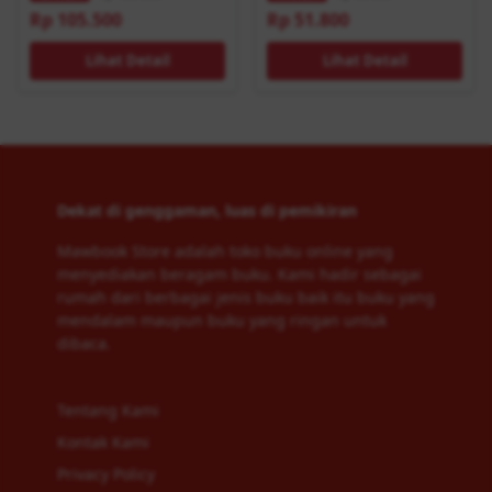
Rp 105.500
Rp 51.800
Lihat Detail
Lihat Detail
Dekat di genggaman, luas di pemikiran
Mawbook Store adalah toko buku online yang
menyediakan beragam buku. Kami hadir sebagai
rumah dari berbagai jenis buku baik itu buku yang
mendalam maupun buku yang ringan untuk
dibaca.
Tentang Kami
Kontak Kami
Privacy Policy