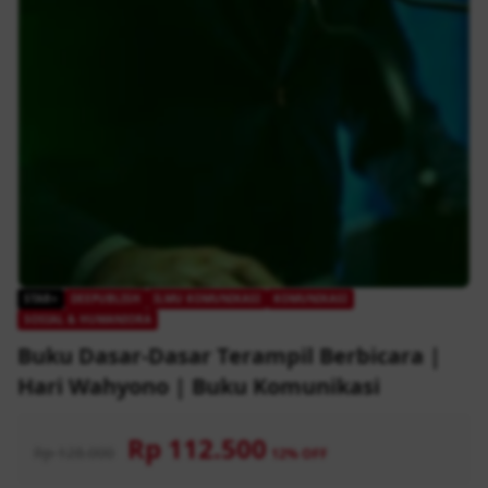
STAR+
DEEPUBLISH
ILMU KOMUNIKASI
KOMUNIKASI
SOSIAL & HUMANIORA
Buku Dasar-Dasar Terampil Berbicara |
Hari Wahyono | Buku Komunikasi
Rp 112.500
Rp 128.000
12% OFF