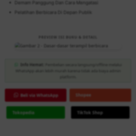
Demam Panggung Dan Cara Mengatasi
Pelatihan Berbicara Di Depan Publik
PREVIEW ISI BUKU & DETAIL
Info Hemat:
Pembelian secara langsung/offline melalui
WhatsApp akan lebih murah karena tidak ada biaya admin
platform.
Shopee
Beli via WhatsApp
Tokopedia
TikTok Shop