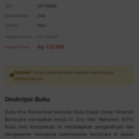
SKU
: DP10908A
Ketersediaan
: Ada
Kondisi
: Baru
Harga Normal
:
Rp 128.000
Rp 112.500
Harga Promo
:
Catatan:
Harga dapat berubah sewaktu-waktu tanpa
pemberitahuan.
Deskripsi Buku
Buku Ilmu Komunikasi berjudul Buku Dasar-Dasar Terampil
Berbicara merupakan karya Dr. Drs. Hari Wahyono, M.Pd.
Buku ilmu komunikasi ini membagikan pengetahuan dan
pengalaman mengenai keterampilan berbicara di depan