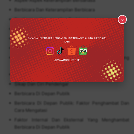
Aspek-Aspek Keterampilan Berbahasa
Berbicara Dan Keterampilan Berbicara
Pentingnya Keterampilan Berbicara
×
Maksud, Tujuan, Dan Fungsi Berbicara
Prinsip Wajib Dan Prinsip Umum Berbicara
Keterampilan Berbicara Di Depan Publik
Berbicara Efektif Dan Faktor-Faktor Yang
Mempengaruhi
Sikap Dan Ciri Pembicara
Sikap Dan Ciri Pendengar
Berbicara Di Depan Publik
Berbicara Di Depan Publik: Faktor Penghambat Dan
Cara Mengatasi
Faktor Internal Dan Eksternal Yang Menghambat
Berbicara Di Depan Publik