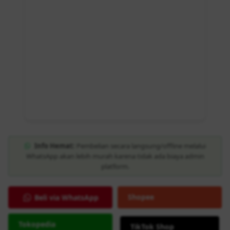
Info Hemat:
Pembelian secara langsung/offline melalui
WhatsApp akan lebih murah karena tidak ada biaya admin
platform.
Shopee
Beli via WhatsApp
Tokopedia
TikTok Shop