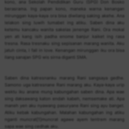
kono, ana Sekolah Pendidikan Guru (SPG) Don Bosko
berasrama. Ing papan kono, maneka warna kenangan
mirunggan kaya-kaya ora bisa diwilang saking akehe. Ana
lelakon sing luwih tumabet ing atiku. Saben dina aku
ketemu kancaku wanita sakelas jenenge Rani. Ora mokal
yen ati kang isih padha enome banjur kaiket ing rasa
tresna. Rasa tresnaku sing sepisanan marang wanita. Aku
jatuh cinta, I fall in love. Kenangan mirunggan iku ora bisa
ilang sanajan SPG wis sirna diganti SMA.
Saben dina katresnanku marang Rani sangsaya gedhe.
Samono uga katresnane Rani marang aku. Kaya-kaya urip
wektu iku anane mung kabungahan saben dina. Apa wae
sing daksawang katon endah kabeh, nemsemake ati. Apa
maneh yen aku nyawang pasuryane Rani sing ayu banget.
Atiku kebak kabungahan. Malahan kabungahan ing atiku
nganti muncrat[1]muncrat agawe ayem tentrem marang
sapa wae sing cedhak aku.