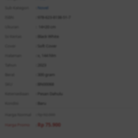
Sub Kategori
:
Novel
ISBN
: 978-623-8138-51-7
Ukuran
: 14×20 cm
Isi Kertas
: Black White
Cover
: Soft Cover
Halaman
: x, 144 hlm
Tahun
: 2023
Berat
: 300 gram
SKU
: BN00068
Ketersediaan
: Pesan Dahulu
Kondisi
: Baru
Harga Normal
:
Rp 92.000
Rp 75.900
Harga Promo
: