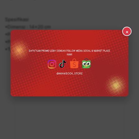
Spesifikasi
•Dimensi : 14x20 cm
×
•Penulis : D. Roch Ediyanto
•Penerbit : Bukunesia
•Terbit : 2023
PREVIEW ISI BUKU & DETAIL