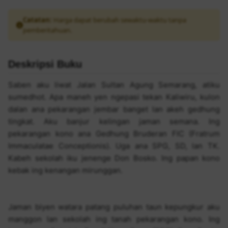
Catatan:
Harga dapat berubah sewaktu-waktu tanpa
pemberitahuan.
Deskripsi Buku
Saben aku liwat Jalan Sultan Agung Semarang, atiku
sumedhot. Apa maneh yen ngepasi tekan Kaliwiru, kulon
dalan ana pekarangan jembar banget lan akeh gedhung
tingkat. Aku banjur kelingan jaman semana. Ing
pekarangan kono ana Gedhung Bruderan FIC (Fratrum
Immaculatae Conceptionis). Uga ana SPG, SD, lan TK.
Kabeh sekolah iku jenenge Don Bosko. Ing papan kono
kebak ing kenangan mirunggan.
Jaman biyen watara patang puluhan taun kepungkur aku
manggon lan sekolah ing tanah pekarangan kono. Ing