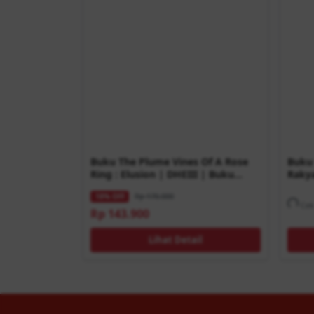
Buku The Plume Vines Of A Rose
Buku 
Ring : Elusion | DHEIII | Buku
Rakya
Novel
Alfia
Rp 176.000
18% OFF
Cek 
Rp 143.900
Lihat Detail