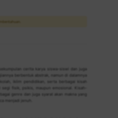
mberitahuan.
ekumpulan cerita karya siswa-siswi dan juga
iannya berbentuk abstrak, namun di dalamnya
lah, iklim pendidikan, serta berbagai kisah
 segi fisik, psikis, maupun emosional. Kisah-
rbagai genre dan juga syarat akan makna yang
a menjadi jenuh.