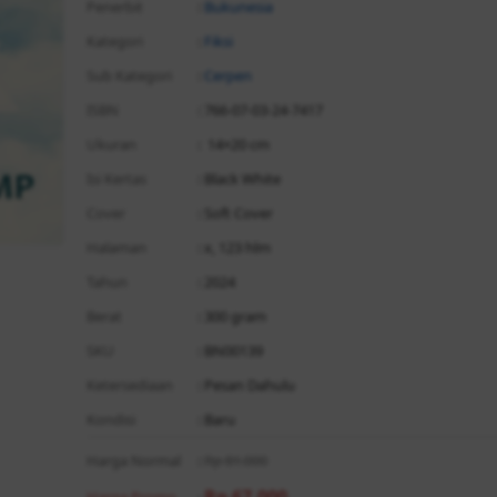
Penerbit
:
Bukunesia
Kategori
:
Fiksi
Sub Kategori
:
Cerpen
ISBN
: 766-07-03-24-7417
Ukuran
: 14×20 cm
Isi Kertas
: Black White
Cover
: Soft Cover
Halaman
: x, 123 hlm
Tahun
: 2024
Berat
: 300 gram
SKU
: BN00139
Ketersediaan
: Pesan Dahulu
Kondisi
: Baru
Harga Normal
:
Rp 81.000