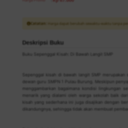
Rp 67.000
Harga Promo
:
Catatan:
Harga dapat berubah sewaktu-waktu tanpa pe
Deskripsi Buku
Buku Sepenggal Kisah: Di Bawah Langit SMP
Sepenggal kisah di bawah langit SMP merupakan s
dewan guru SMPN 1 Pulau Burung. Meskipun penyaj
menggambarkan bagaimana kondisi lingkungan seko
menarik yang dialami oleh warga sekolah baik dari
kisah yang sederhana ini juga disajikan dengan be
dikandungnya, sehingga tidak akan membuat pembac