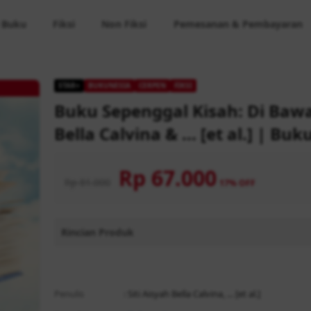
 Buku
Fiksi
Non Fiksi
Pemesanan & Pembayaran
STAR+
BUKUNESIA
CERPEN
FIKSI
Buku Sepenggal Kisah: Di Bawa
Bella Calvina & ... [et al.] | Bu
Rp 67.000
Rp 81.000
17% OFF
Rincian Produk
Rp 81.000
Rp
Penulis
: Siti Aisyah Bella Calvina, ... [et al.]