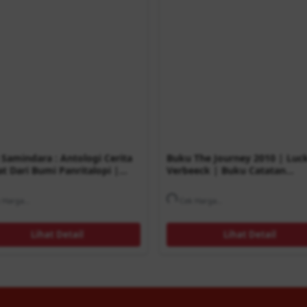
Samindara : Antologi Cerita
Buku The Journey 2010 | Luc
t Dari Bumi Panritalopi |
Verbeeck | Buku Catatan
n Nawawi | Buku Cerpen
Perjalanan
Harga...
Cek Harga...
Lihat Detail
Lihat Detail