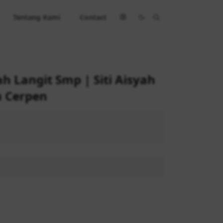
Tentang Kami
Contact
h Langit Smp | Siti Aisyah
ku Cerpen
 67.000