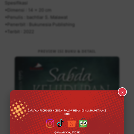
Spesifikasi
•Dimensi : 14 x 20 cm
•Penulis : bachtiar S. Malawat
•Penerbit : Bukunesia Publishing
•Terbit : 2022
PREVIEW ISI BUKU & DETAIL
×