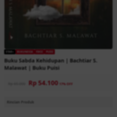
STAR+
BUKUNESIA
FIKSI
PUISI
Buku Sabda Kehidupan | Bachtiar S.
Malawat | Buku Puisi
Rp 54.100
Rp 65.000
17% OFF
Rincian Produk