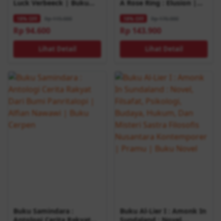
Luck Verbeeck | Buku
A Rose Ring : Elusion |
Catatan Perjalanan
DHEIII | Buku Novel
Rp 115.000
Rp 176.000
18% OFF
18% OFF
Rp 94.600
Rp 143.900
Lihat Detail
Lihat Detail
Buku Samindara :
Buku Al-Lier I : Amonk In
Antologi Cerita Rakyat
Sundaland : Novel,