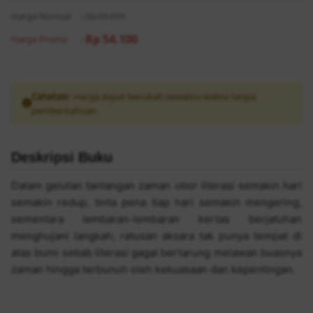
Harga Normal
:
Rp 65.000
Rp 54.100
Harga Promo
:
Catatan:
Harga dapat berubah sewaktu-waktu tanpa
pemberitahuan.
Deskripsi Buku
Dalam gelutan tantangan zaman obor literasi semakin hari
semakin redup, tinta pena tiap hari semakin mengering,
sementara lembaran-lembaran kertas berjatuhan
menghujani langkah, ratusan aksara tak punya tempat di
atas bumi sebab literasi gagal bertarung melawan buasnya
zaman hingga terbunuh oleh kekuasaan dan kepentingan.