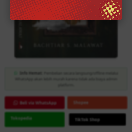
Info Hemat:
Pembelian secara langsung/offline melalui
WhatsApp akan lebih murah karena tidak ada biaya admin
platform.
Shopee
Beli via WhatsApp
Tokopedia
TikTok Shop