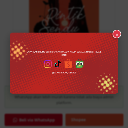
×
Info Hemat:
Pembelian secara langsung/offline melalui
WhatsApp akan lebih murah karena tidak ada biaya admin
platform.
Shopee
Beli via WhatsApp