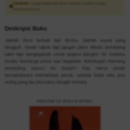
Catatan:
Harga dapat berubah sewaktu-waktu tanpa
pemberitahuan.
Deskripsi Buku
Jadilah Versi terbaik dari dirimu. Jadilah sosok yang
tangguh, meski rapuh tapi jangan jatuh. Meski terkadang
sakit tapi bergegaslah untuk segera bangkit. Air matamu
terlalu berharga untuk kau lepaskan. Kehidupan memang
terkadang selucu itu bukan? Kau harus pintar
bersandiwara memainkan peran, sampai tiada satu pun
orang yang tau jika kamu tengah terluka.
PREVIEW ISI BUKU & DETAIL