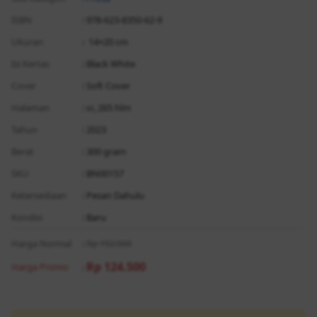
ISBN
: 978-623-8350-62-9
Ukuran
: 14×20 cm
Isi Kertas
: Black White
Cover
: Soft Cover
Halaman
: vi, 265 hlm
Tahun
: 2023
Berat
: 300 gram
SKU
: BN00157
Ketersediaan
: Pesan Dahulu
Kondisi
: Baru
Harga Normal
:
Rp 152.000
Rp 124.500
Harga Promo
: