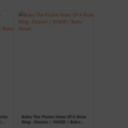
rita
Buku The Plume Vines Of A Rose
|
Ring : Elusion | DHEIII | Buku
Novel