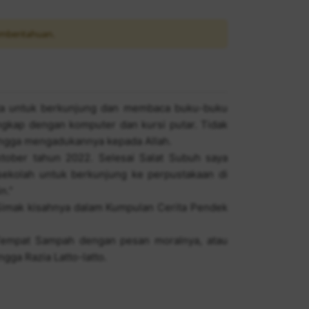
mberitahuan.
ota untuk berkunjung dan membaca buku-buku
ngkap dengan komputer dan kursi putar. Tidak
ingga mengadukannya kepada Allah.
Oktober tahun 2022. Selesai Salat Subuh saya
sekolah untuk berkunjung ke perpustakaan di
n.”
Simak kisahnya dalam Kumpulan Cerita Pendek
i Tempat Sampah dengan pesan moralnya, atau
ga Razia Latto-latto.