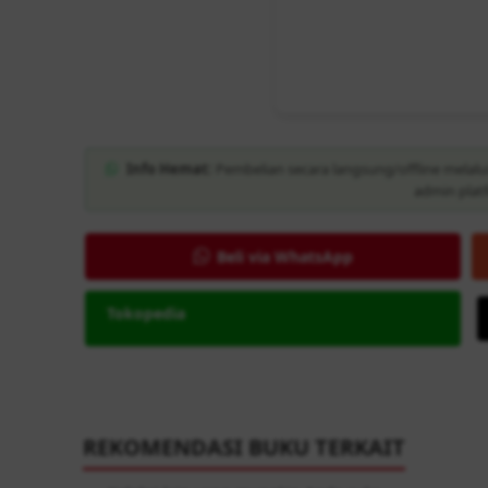
Info Hemat:
Pembelian secara langsung/offline melalu
admin plat
Beli via WhatsApp
Tokopedia
REKOMENDASI BUKU TERKAIT