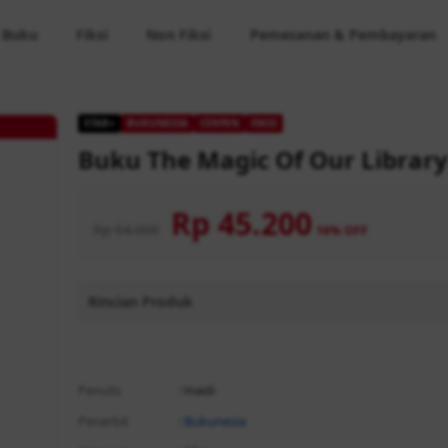
 Buku
Fiksi
Non Fiksi
Pemesanan & Pembayaran
STAR+
BUKUNESIA
CERPEN
FIKSI
Buku The Magic Of Our Library
Rp 45.200
Rp 54.000
16% OFF
Rincian Produk
Rp 54.000
Rp
Penulis
: Haidi
Penerbit
:
Bukunesia