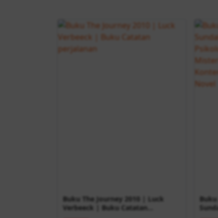
Buku The Journey 2010 | Luck
Buku 
Verbeeck | Buku Catatan
Sunda
Perjalanan
Psiko