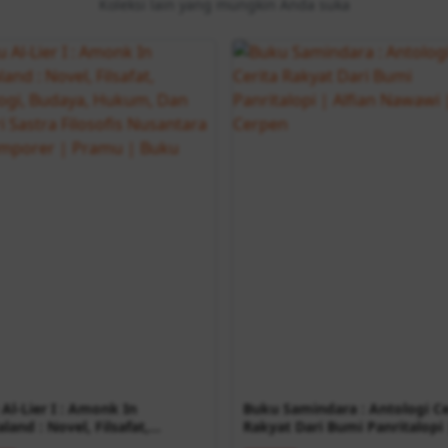
Koleksi lain yang mungkin Anda suka
Al-Lier I : Amonk In
Buku Samindara : Antologi Ce
land : Novel, Filsafat,
Rakyat Dari Bumi Panritalopi 
logi, Budaya, Hukum, Dan
Alfian Nawawi | Buku Cerpen