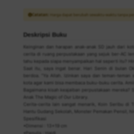
Catatan:
Harga dapat berubah sewaktu-waktu tanpa pe
Deskripsi Buku
Keinginan dan harapan anak-anak SD jauh dari k
cerita di ruang perpustakaan yang sejuk ber-AC le
tahu kepada siapa menyampaikan hal seperti itu? H
Saat itu, saya ingat benar. Hari Senin di bulan 
berdoa. “Ya Allah. Izinkan saya dan teman-teman 
kota agar kami bisa membaca buku-buku cerita. Amii
Bagaimana kisah keajaiban perpustakaan mereka? 
Anak The Magic of Our Library.
Cerita-cerita lain sangat menarik, Koin Seribu d
Hantu Gudang Sekolah, Monster Pemakan Pensil, hing
Spesifikasi
•Dimensi : 13x19 cm
•Penulis : Haidi