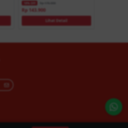
Rp 176.000
18% OFF
Rp 143.900
Lihat Detail