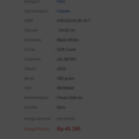
Kategori
:
Fiksi
Sub Kategori
:
Cerpen
ISBN
: 978-623-8138-19-7
Ukuran
: 14×20 cm
Isi Kertas
: Black White
Cover
: Soft Cover
Halaman
: viii, 68 hlm
Tahun
: 2023
Berat
: 300 gram
SKU
: BN00044
Ketersediaan
: Pesan Dahulu
Kondisi
: Baru
Harga Normal
:
Rp 54.000
Rp 45.200
Harga Promo
: