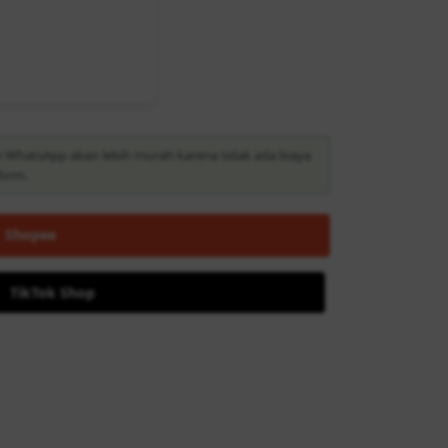
i WhatsApp akan lebih murah karena tidak ada biaya
form.
Shopee
TikTok Shop