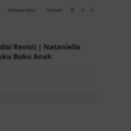
Tentang Kami
Contact
si Revisi) | Nataniella
Buku Buku Anak
 40.300