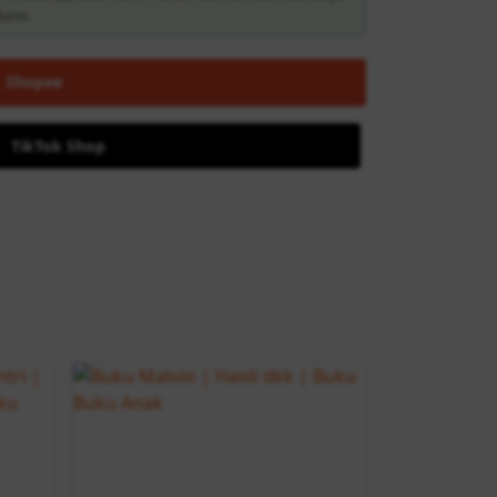
i WhatsApp akan lebih murah karena tidak ada biaya
form.
Shopee
TikTok Shop