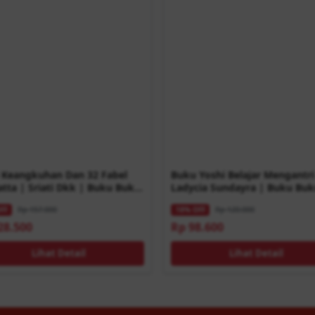
 Keangkuhan Dan 32 Fabel
Buku Yoshi Belajar Mengantri
tta | Sriati Dkk | Buku Buku
Ladycia Sundayra | Buku Bu
Anak
Rp 157.000
Rp 120.000
FF
18% OFF
28.500
Rp 98.600