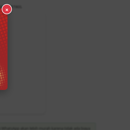
U & DETAIL
×