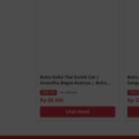
Buku Koko The Dumb Cat |
Buku
Anandha Bagas Ksatrya | Buku
Sanga
Buku Anak
Anak
Rp 108.000
18% OFF
18% O
Rp 88.900
Rp 1