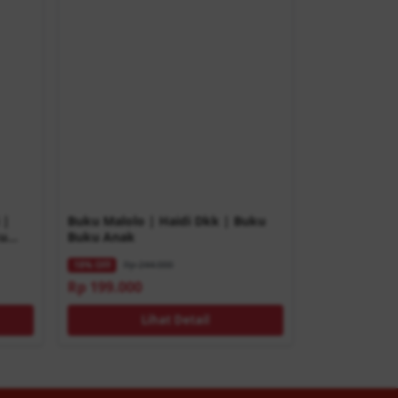
 |
Buku Malolo | Haidi Dkk | Buku
ku
Buku Anak
Rp 244.000
18% OFF
Rp 199.000