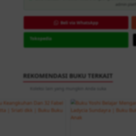
Info Hemat:
Pembelian secara langsung/offline melalu
admin plat
Beli via WhatsApp
Tokopedia
REKOMENDASI BUKU TERKAIT
Koleksi lain yang mungkin Anda suka