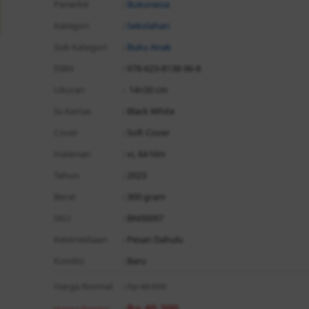
Penerbit
:
Bukunesia
Kategori
:
Sekolahan
Sub Kategori
:
Buku Anak
ISBN
: 978-623-8138-96-8
Ukuran
: 14×20 cm
Isi Kertas
: Black White
Cover
: Soft Cover
Halaman
: vi, 64 hlm
Tahun
: 2023
Berat
: 300 gram
SKU
: BN00097
Ketersediaan
: Pesan Dahulu
Kondisi
: Baru
Harga Normal
:
Rp 48.000