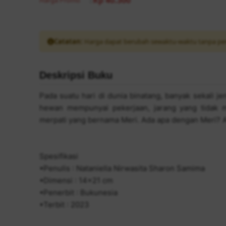
Rp 40.300
Harga Promo
:
Catatan:
Harga dapat berubah sewaktu-waktu tanpa pe
Deskripsi Buku
Pada suatu hari di dunia binatang, banyak sekali 
hewan mempunyai pekerjaan, jarang yang tidak 
merpati yang bernama Meri. Ada apa dengan Meri? 
Spesifikasi
•Penulis : Nataniella Nirwasita Sharon Samima
•Dimensi : 14x21 cm
•Penerbit : Bukunesia
•Terbit : 2023