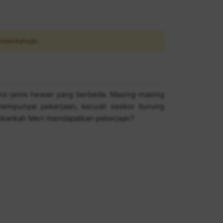
mberitahuan.
jenis-jenis hewan yang berbeda. Masing-masing
mempunyai pekerjaan, kecuali seekor burung
Akankah Meri mendapatkan pekerjaan?