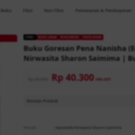
 Buku
Fiksi
Non Fiksi
Pemesanan & Pembayaran
STAR+
BUKU ANAK
BUKUNESIA
SEKOLAHAN
Buku Goresan Pena Nanisha (Edi
Nirwasita Sharon Saimima | 
Rp 40.300
Rp 48.000
16% OFF
Rincian Produk
Rp 48.000
Rp
Penulis
: Nataniella Nirwasita Sharon Saimima