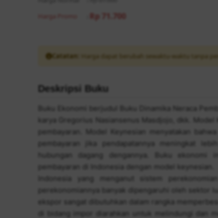
Harga Normal
:
Rp 81.000
Rp 71.700
Harga Promo
:
Catatan:
Harga dapat berubah sewaktu-waktu tanpa pe
Deskripsi Buku
Buku Ekonomi berjudul Buku Dinamika Neraca Pemb
karya Gregorius Nasiansenus Masdjojo, dkk. Model
pembayaran. Model Keynesian menyatakan bahwa 
pembayaran jika pendapatannya meningkat lebih
hubungan dagang dengannya. Buku ekonomi in
pembayaran di Indonesia dengan model keynesian.
Indonesia yang menganut sistem perekonomia
perekonomiannya banyak dipengaruhi oleh sektor lu
ekspor sangat dibutuhkan dalam rangka memperbes
di bidang impor diarahkan untuk melindungi dan m