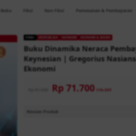
 Buku
Fiksi
Non Fiksi
Pemesanan & Pembayaran
STAR+
DEEPUBLISH
EKONOMI
EKONOMI & BISNIS
Buku Dinamika Neraca Pembay
Keynesian | Gregorius Nasian
Ekonomi
Rp 71.700
Rp 81.000
11% OFF
Rincian Produk