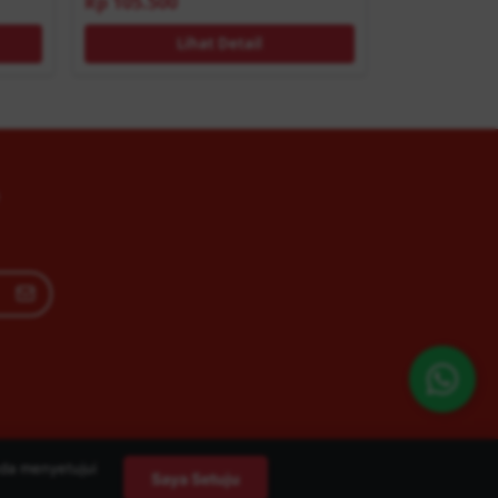
Rp 105.500
Lihat Detail
da menyetujui
Saya Setuju