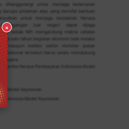
lu ditanggulangi untuk menjaga kelancaran
 berupa pinjaman atau yang bersifat bantuan
aksudkan untuk menjaga kestabilan Neraca
 perdagangan luar negeri dapat dijaga
×
an NPI sebab NPI mengandung makna catatan
 pada satu tahun kegiatan ekonomi baik melalui
rja) maupun melalui sektor moneter (pasar
nternasional tersebut harus selalu mendukung
u negara.
u Dinamika Neraca Pembayaran Indonesia Model
sia Model Keynesian
n Indonesia Model Keynesian