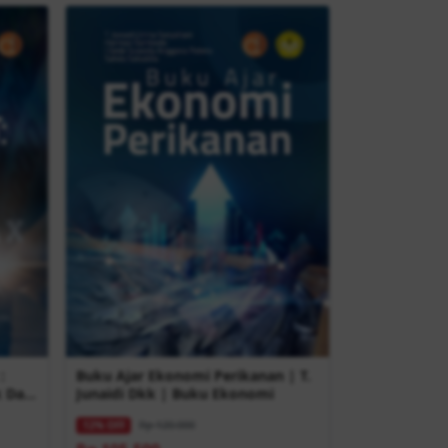
:
Buku Ajar Ekonomi Perikanan | T.
k Dan
Junaidi Dkk | Buku Ekonomi
k |
Rp 120.000
12% OFF