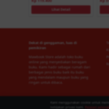
Rp 119.400
Rp 5
Lihat Detail
Dekat di genggaman, luas di
T
pemikiran
K
Mawbook Store adalah toko buku
P
online yang menyediakan beragam
R
buku. Kami hadir sebagai rumah dari
berbagai jenis buku baik itu buku
yang mendalam maupun buku yang
ringan untuk dibaca.
Kami menggunakan cookie untuk memas
kebijakan privasi kami.
Pelajari selen