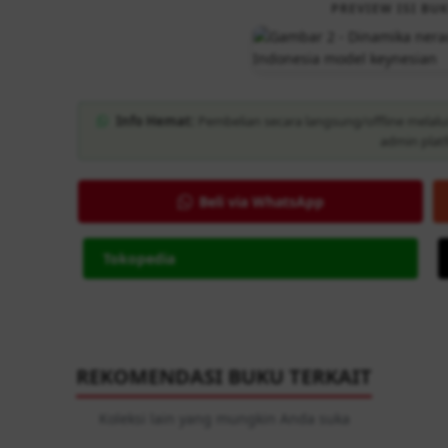
PREVIEW ISI BUK
Info Hemat:
Pembelian secara langsung/offline melalu
admin plat
Beli via WhatsApp
Tokopedia
REKOMENDASI BUKU TERKAIT
Koleksi lain yang mungkin Anda suka