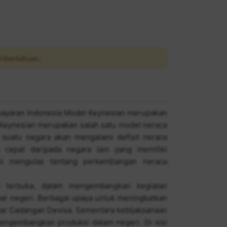
mberitahuan.
ayaran Indonesia Model Keynesian merupakan
 Keynesian merupakan salah satu model neraca
suatu negara akan mengalami defisit neraca
 cepat daripada negara lain yang memiliki
i mengulas tentang perkembangan neraca
n terbuka, dalam mengembangkan kegiatan
ar negeri. Berbagai upaya untuk meningkatkan
ar Cadangan Devisa. Sementara kebijaksanaan
engembangkan produksi dalam negeri. Di sisi