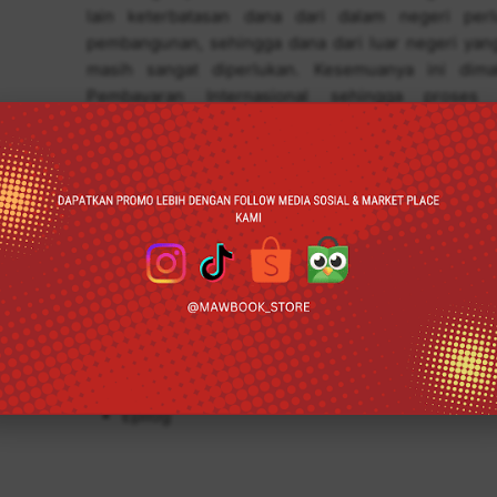
lain keterbatasan dana dari dalam negeri per
pembangunan, sehingga dana dari luar negeri yang
masih sangat diperlukan. Kesemuanya ini dim
Pembayaran Internasional sehingga proses
kelangsungannya. Pentingnya menjaga kestabil
prestasi kegiatan ekonomi luar negeri suatu negara
sektor riil (pasar barang dan pasar tenaga ke
uang/modal). Idealnya prestasi kegiatan ekonomi i
terjadinya keseimbangan eksternal dan internal suat
Berikut Daftar Isi Buku Ekonomi yang berjudul Buk
Keynesian, diantaranya:
Neraca Pembayaran
Mengenal Dinamika Neraca Pembayaran Indone
Mengulas Tentang Dinamika Neraca Pembayara
Epilog