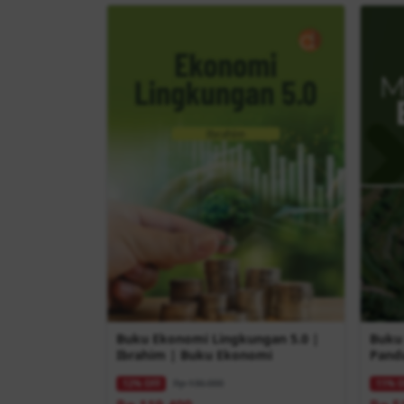
Buku Ekonomi Lingkungan 5.0 |
Buku
Ibrahim | Buku Ekonomi
Pandu
| Bu
Rp 136.000
12% OFF
11% O