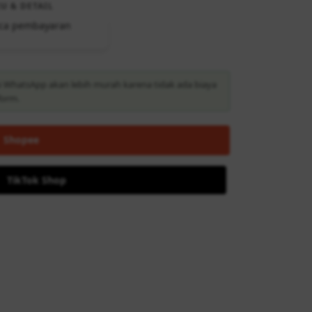
U & DETAIL
i WhatsApp akan lebih murah karena tidak ada biaya
form.
Shopee
TikTok Shop