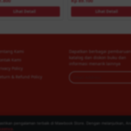
1.800
Rp 89.100
Lihat Detail
Lihat Detail
entang Kami
Dapatkan berbagai pembaruan
katalog dan diskon buku dan
ontak Kami
informasi menarik lainnya
rivacy Policy
eturn & Refund Policy
tikan pengalaman terbaik di Mawbook Store. Dengan melanjutkan, An
Copyright © 2026 Mawbook Store. Design by
Mawbook.com
gkapnya
.