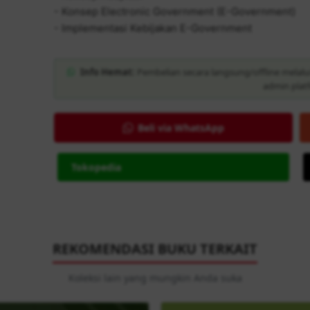
- Konsep Electronic Government (E-Government)
- Implementasi Kebijakan E-Government
Info Hemat:
Pembelian secara langsung/offline melalu
admin plat
Beli via WhatsApp
Tokopedia
REKOMENDASI BUKU TERKAIT
Koleksi lain yang mungkin Anda suka