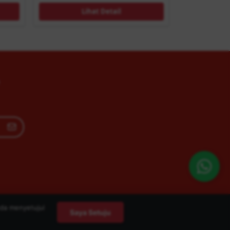
Lihat Detail
da menyetujui
Saya Setuju