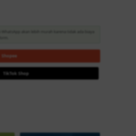
i WhatsApp akan lebih murah karena tidak ada biaya
form.
Shopee
TikTok Shop