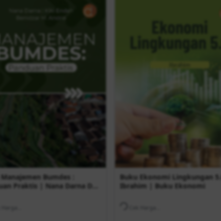
 Manajemen Bumdes :
Buku Ekonomi Lingkungan 5.
an Praktis | Nana Darna Dkk
Ibrahim | Buku Ekonomi
ku Ekonomi
Harga...
Cek Harga...