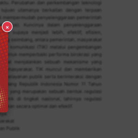
ktu. Perubahan dan perkembangan teknologi
, tujuan utamanya berkaitan dengan terpaan
pat mempermudah penyelenggaraan pemerintah
vernance). Kuncinya dalam penyelenggaraan
×
ah supaya menjadi lebih, efektif, efisien,
ang seimbang, antara pemerintah, masyarakat
 dan komunikasi (TIK) melalui pengembangan
i untuk memperbaiki performa birokrasi yang
 dapat menjalankan sebuah mekanisme yang
ngan masyarakat. TIK muncul dan memberikan
 pelayanan publik serta berinteraksi dengan
-Undang Republik Indonesia Nomor 11 Tahun
(ITE) yang merupakan sebuah bentuk regulasi
ronik di tingkat nasional, lahirnya regulasi
kukan secara optimal dan efektif.
nya:
arakat
an Publik