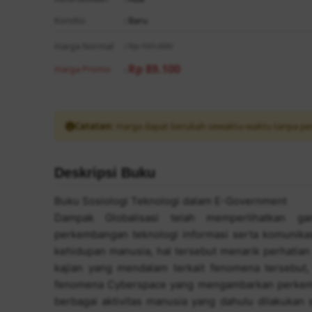
Kondisi
: Baru
Harga Normal
:
Rp 101.000
Rp 89.100
Harga Promo
:
Catatan:
Harga dapat berubah sewaktu-waktu tanpa pe
Deskripsi Buku
Buku Sosiologi Teknologi dalam E-Government
Dampak Globalisasi telah memperlihatkan 
perkembangan teknologi informasi serta komunikas
kehidupan manusia, hal tersebut menarik perhatia
kajian yang mendalam terkait fenomena tersebu
fenomena Cyberspace yang mengambarkan perkemb
berbagai aktivitas manusia yang dahulu dilakukan 