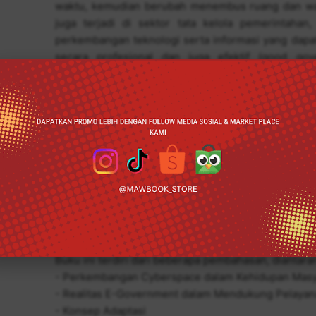
waktu, kemudian berubah menembus ruang dan wa
juga terjadi di sektor tata kelola pemerintahan
perkembangan teknologi serta informasi yang da
secara profesional dan juga efektif (good go
pemerintah yakni: upaya yang dilakukan pemerint
transparan yang mampu mensinergikan komunikasi y
dan pihak swasta. Penerapan teknologi informasi
konsep e-government dianggap dapat menjadi solus
dianggap kurang memuaskan, sehingga penting
efektif antara lembaga pemerintah dan juga de
peluang untuk pemerintah supaya dapat memberikan
masyarakat. Penerapan TIK diatur dalam Undang
2008 tentang Informasi dan Transaksi Elektronik 
tentang pengelolaan informasi dan transaksi elekt
tersebut berharap supaya pengembangan TI bisa dila
Buku ini terdiri dari beberapa pembahasan, diantara
- Perkembangan Cyberspace dalam Kehidupan Masy
- Realitas E-Government dalam Mendukung Pelayan
- Konsep Adaptasi