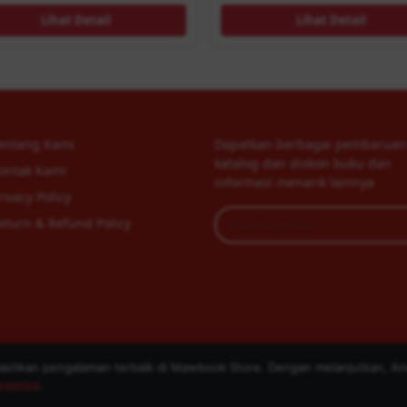
Lihat Detail
Lihat Detail
entang Kami
Dapatkan berbagai pembaruan
katalog dan diskon buku dan
ontak Kami
informasi menarik lainnya
rivacy Policy
eturn & Refund Policy
tikan pengalaman terbaik di Mawbook Store. Dengan melanjutkan, An
Copyright © 2026 Mawbook Store. Design by
Mawbook.com
gkapnya
.