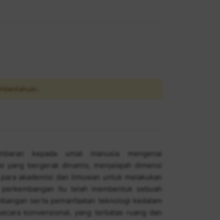
mberitahuan.
gambaran kepada umat manusia mengenai
i yang bergerak dinamis, menjelajah dimensi
n para akademisi dan ilmuwan untuk melakukan
t, perkembangan itu telah membentuk sebuah
angan serta pemanfaatan teknologi kedalam
secara konvensional, yang terbatas ruang dan