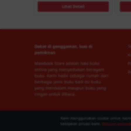
Lihat Detail
Dekat di genggaman, luas di
T
pemikiran
K
Mawbook Store adalah toko buku
P
online yang menyediakan beragam
R
buku. Kami hadir sebagai rumah dari
berbagai jenis buku baik itu buku
yang mendalam maupun buku yang
ringan untuk dibaca.
Kami menggunakan cookie untuk memas
kebijakan privasi kami.
Pelajari selen