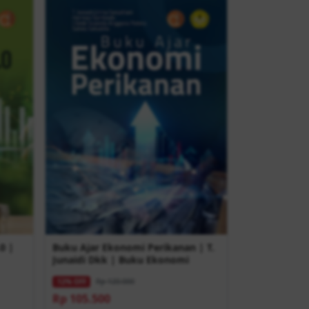
0 |
Buku Ajar Ekonomi Perikanan | T.
Junaidi Dkk | Buku Ekonomi
Rp 120.000
12% OFF
Rp 105.500