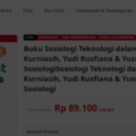
 Buku
Fiksi
Non Fiksi
Pemesanan & Pembayaran
STAR+
DEEPUBLISH
ILMU PEMERINTAHAN
SOSIAL & HUMANIORA
Buku Sosiologi Teknologi dal
Kurniasih, Yudi Rusfiana & Yu
SosiologiSosiologi Teknologi 
Kurniasih, Yudi Rusfiana & Yu
Sosiologi
Rp 89.100
Rp 101.000
12% OFF
Rincian Produk