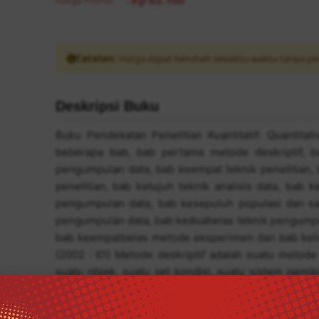
Rp 63.100
Harga Promo
:
Catatan:
Harga dapat berubah sewaktu-waktu tanpa pe
Deskripsi Buku
Buku Pendekatan Penelitian Kuantitatif: Quantitat
beberapa bab, bab pertama metode deskriptif, ba
pengumpulan data, bab keempat teknik penelitian, 
penelitian, bab ketujuh teknik analisis data, bab
pengumpulan data, bab kesepuluh populasi dan sa
pengumpulan data, bab keduabelas teknik pengumpul
bab keempatbelas metode eksperimen dan bab kelim
(2002 : 61) Metode deskriptif adalah suatu metode
suatu objek, suatu set kondisi, suatu sistem pemi
sekarang. Tujuan dari penelitian deskriptif adalah 
secara sistematis, faktual dan akurat mengenai f