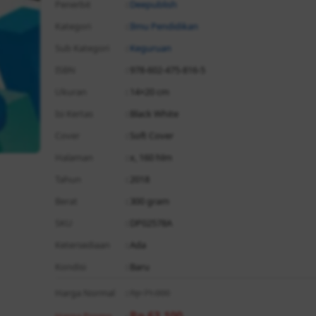
Penerbit
:
Deepublish
Kategori
:
Ilmu Pendidikan
Sub Kategori
:
Keguruan
ISBN
: 978-602-475-816-5
Ukuran
: 14×20 cm
Isi Kertas
: Black White
Cover
: Soft Cover
Halaman
: x, 160 hlm
Tahun
: 2018
Berat
: 300 gram
SKU
: DP02578A
Ketersediaan
: Ada
Kondisi
: Baru
Harga Normal
:
Rp 71.000