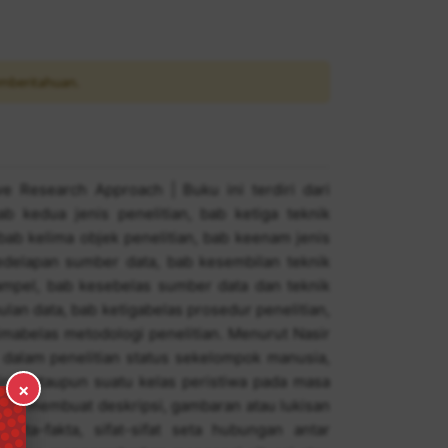
mberitahuan.
ive Research Approach | Buku ini terdiri dari
b kedua jenis penelitian, bab ketiga teknik
bab kelima objek penelitian, bab keenam jenis
 kedelapan sumber data, bab kesembilan teknik
mpel, bab kesebelas sumber data dan teknik
an data, bab ketigabelas prosedur penelitian,
abelas metodologi penelitian. Menurut Nasir
 dalam penelitian status sekelompok manusia,
kiran ataupun suatu kelas peristiwa pada masa
×
untuk membuat deskripsi, gambaran atau lukisan
akta-fakta, sifat-sifat seta hubungan antar