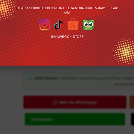
fenomena yang diselidiki. Ciri-ciri deskriptif bu
kejadian, tetapi juga menerangkan hubungan, mengu
mendapatkan arti dan implikasi dari suatu masala
data digunakan teknik wawancara, dengan mengguna
disiapkan maupun interview guide. Berdasarkan pe
berpendapat jenis penelitian deskriptif adal
fenomena yang terjadi secara nyata, realistik, aktual
untuk membuat deskripsi, gambaran atau lukisan se
fakta-fakta, sifat-sifat serta hubungan antar fenomen
Info Hemat:
Pembelian secara langsung/offline melalu
admin plat
Beli via WhatsApp
Tokopedia