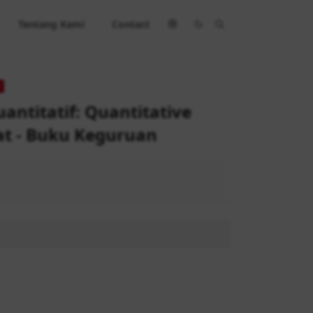
Tentang Kami
Contact
antitatif: Quantitative
at - Buku Keguruan
 63.100