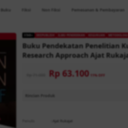
 Buku
Fiksi
Non Fiksi
Pemesanan & Pembayaran
STAR+
DEEPUBLISH
ILMU PENDIDIKAN
KEGURUAN
METODOLOGI
Buku Pendekatan Penelitian Ku
Research Approach Ajat Rukaj
Rp 63.100
Rp 71.000
11% OFF
Rincian Produk
Rp 71.000
Rp
Penulis
: Ajat Rukajat