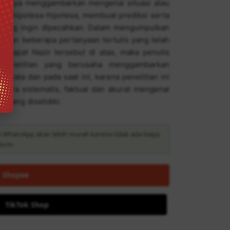
kan hanya menggambarkan mengenai situasi atau
ji, hipotesa-hipotesa, membuat prediksi serta
h yang ingin dipecahkan. Dalam mengumpulkan
kan beberapa pertanyaan tertulis yang telah
ndapat Nazir tersebut di atas, maka penulis
ah penelitian yang berusaha menggambarkan
, nyata dan pada saat ini, karena penelitian ini
cara sistematis, faktual dan akurat mengenai
a yang diselidiki.
i WhatsApp akan lebih murah karena tidak ada biaya
form.
Shopee
TikTok Shop