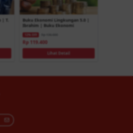
 | T.
Buku Ekonomi Lingkungan 5.0 |
Ibrahim | Buku Ekonomi
Rp 136.000
12% OFF
Rp 119.400
Lihat Detail