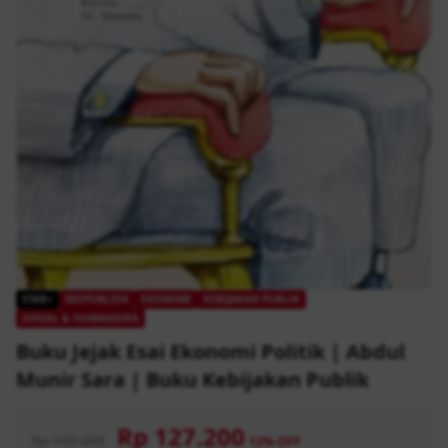
STAR+
DEEPUBLISH
EKONOMI
KEBIJAKAN PUBLIK
SOSIAL & HUMANIORA
Buku Jejak Esai Ekonomi Politik | Abdul
Munir Sara | Buku Kebijakan Publik
Rp 127.200
Rp 145.000
12% OFF