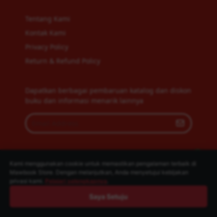
Tentang Kami
Kontak Kami
Privacy Policy
Return & Refund Policy
Dapatkan berbagai pembaruan katalog dan diskon
buku dan informasi menarik lainnya
Kami menggunakan cookie untuk memastikan pengalaman terbaik di
Mawbook Store. Dengan melanjutkan, Anda menyetujui kebijakan
privasi kami.
Pelajari selengkapnya
.
Saya Setuju
Copyright © 2026 Mawbook Store. Design by
Mawbook.com