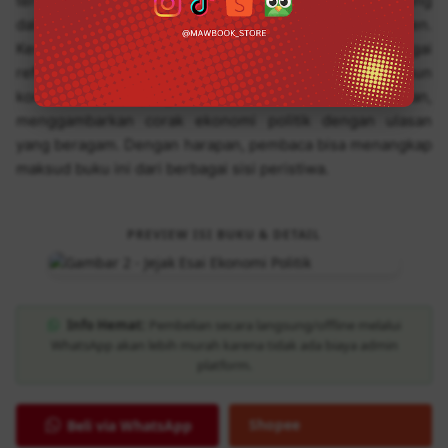
terhadap dinamika kebijakan ekonomi yang berlangsung
dalam ruang-ruang kebijakan pemerintah dan parlemen.
Kendatipun buku ini merupakan antologi dari berbagai
refleksi penulis di media mainstream dan lini masa, namun
kondisi objektif yang direfleksikan secara keseluruhan,
menggambarkan corak ekonomi politik dengan ulasan
yang beragam. Dengan harapan, pembaca bisa menangkap
maksud buku ini dari berbagai sisi peristiwa.
PREVIEW ISI BUKU & DETAIL
Info Hemat:
Pembelian secara langsung/offline melalui
WhatsApp akan lebih murah karena tidak ada biaya admin
platform.
Shopee
Beli via WhatsApp