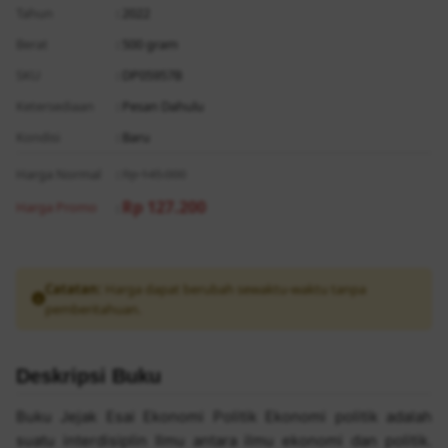
Tahun
: 2022
Berat
: 500 gram
SKU
: DP05957B
Ketersediaan
: Pesan Dahulu
Kondisi
: Baru
Harga Normal
:
Rp 145.000
Rp 127.200
Harga Promo
:
Catatan:
Harga dapat berubah sewaktu-waktu tanpa
pemberitahuan.
Deskripsi Buku
Buku Jejak Esai Ekonomi Politik Ekonomi politik adalah
suatu interdisiplin Ilmu antara ilmu ekonomi dan politik.