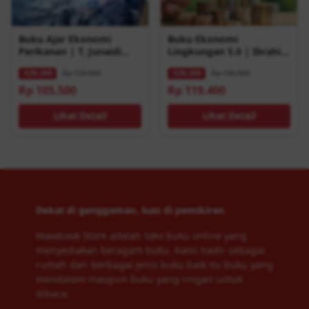
Buku Ajar Ekonomi
Buku Ekonomi
Perikanan | T. Junaidi
Lingkungan 5.0 | Ibrahim
Dkk | Buku Ekonomi
| Buku Ekonomi
Rp 120.000
Rp 136.000
12% OFF
12% OFF
Rp 105.500
Rp 119.400
Lihat Detail
Lihat Detail
Dekat di genggaman, luas di pemikiran
Mawbook Store adalah toko buku online yang
menyediakan beragam buku. Kami hadir sebagai
rumah dari berbagai jenis buku baik itu buku yang
mendalam maupun buku yang ringan untuk
dibaca.