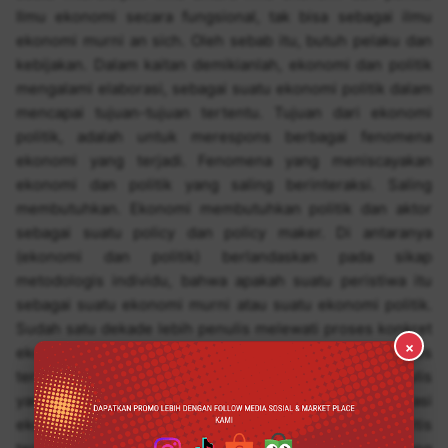
Ilmu ekonomi secara fungsional, tak bisa sebagai ilmu
ekonomi murni an sich. Oleh sebab itu, butuh pelaku dan
kebijakan. Dalam kaitan demikianlah, ekonomi dan politik
mengalami elaborasi, sebagai suatu ekonomi politik dalam
mencapai tujuan-tujuan tertentu. Tujuan dari ekonomi
politik, adalah untuk merespons berbagai fenomena
ekonomi yang terjadi. Fenomena yang meniscayakan
ekonomi dan politik yang saling berinteraksi. Saling
membutuhkan. Ekonomi membutuhkan politik dan aktor
sebagai suatu policy dan policy maker. Di antaranya
(ekonomi dan politik) berlandaskan pada sikap
metodologis individu, bahwa apakah suatu peristiwa itu
sebagai suatu ekonomi murni atau suatu ekonomi politik.
Sudah satu dekade lebih penulis melewati proses konkret
×
ekonomi politik di pusaran pengambil kebijakan. Proses
tersebut memberikan perspektif dan dinamika bagi penulis
yang terdeskripsi dalam buku ini sebagai jejak narasi
ekonomi politik. Lahirnya buku ini, adalah respons kritis