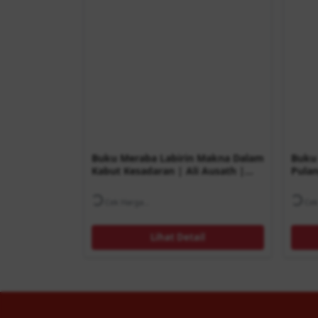
Buku Meraba Labirin Makna Dalam
Buku 
Kabut Kesadaran | Ali Ausath |
Pula
Buku Filsafat
| Har
Cek Harga...
Cek 
Lihat Detail