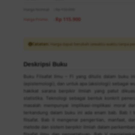
Harga Normal
:
Rp 132.000
Rp 115.900
Harga Promo
:
Catatan:
Harga dapat berubah sewaktu-waktu tanpa pe
Deskripsi Buku
Buku Filsafat Ilmu – FI yang ditulis dalam buku 
(epistemologi), dan untuk apa (aksiologi) sebagai wu
hakikat sarana berpikir ilmiah yang patut dikuas
statistika. Teknologi sebagai bentuk konkrit pe
masalah mempunyai implikasi-implikasi moral da
terkandung dalam buku ini ada enam bab. Bab I 
filsafat. Bab II mengenai pengertian, manfaat, dan
metode dan sistem berpikir ilmiah dalam perkemban
filsafat ilmu dan pengetahuan. Bab V menjelaskan