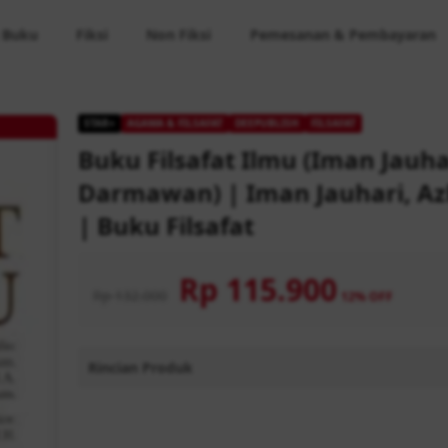
 Buku
Fiksi
Non Fiksi
Pemesanan & Pembayaran
STAR+
AGAMA & FILSAFAT
DEEPUBLISH
FILSAFAT
Buku Filsafat Ilmu (Iman Jauha
Darmawan) | Iman Jauhari, A
| Buku Filsafat
Rp 115.900
Rp 132.000
12% OFF
Rincian Produk