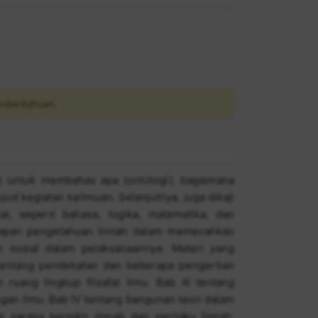
mberitahuan.
ini untuk membahas apa (ontologi), bagaimana
jud kegiatan keilmuan. Selanjutnya, juga dikaji
ai, seperti bahasa, logika, matematika, dan
nerapan pengetahuan ilmiah dalam memecahkan
n sosial dalam pelaksanaannya. Materi yang
tentang pendekatan dan beberapa pengertian
 ruang lingkup filsafat ilmu. Bab III tentang
gan ilmu. Bab IV tentang bangunan teori dalam
 sarana berpikir ilmiah dan perilaku ilmiah.