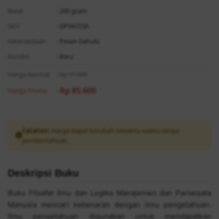
Berat
: 200 gram
SKU
: DP04723A
Ketersediaan
: Pesan Dahulu
Kondisi
: Baru
Harga Normal
:
Rp 97.000
Rp 85.600
Harga Promo
:
Catatan:
Harga dapat berubah sewaktu-waktu tanpa
pemberitahuan.
Deskripsi Buku
Buku Filsafat Ilmu dan Logika Manajemen dan Pariwisata
Manusia mencari kebenaran dengan ilmu pengetahuan.
Ilmu pengetahuan digunakan untuk mendapatkan