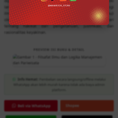
diperlukan filsafat ilmu. Semua pengetahuan memiliki
landasan ontologis, epistemologi, dan aksiologi. Ontologi
ilmu mencakup seluruh aspek kehidupan yang dapat diuji
oleh pancaindra manusia. Epistemologi mempelajari
tentang hakikat dari pengetahuan, justifikasi, dan
rasionalitas keyakinan.
PREVIEW ISI BUKU & DETAIL
Info Hemat:
Pembelian secara langsung/offline melalui
WhatsApp akan lebih murah karena tidak ada biaya admin
platform.
Shopee
Beli via WhatsApp