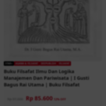
STAR+
AGAMA & FILSAFAT
DEEPUBLISH
FILSAFAT
Buku Filsafat Ilmu Dan Logika
Manajemen Dan Pariwisata | I Gusti
Bagus Rai Utama | Buku Filsafat
Rp 85.600
Rp 97.000
12% OFF